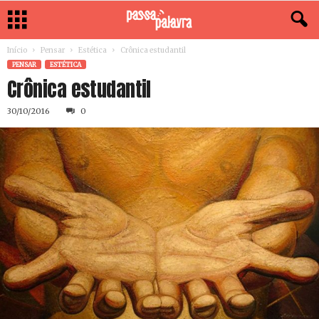
Início
Pensar
Estética
Crônica estudantil
PENSAR
ESTÉTICA
Crônica estudantil
30/10/2016
0