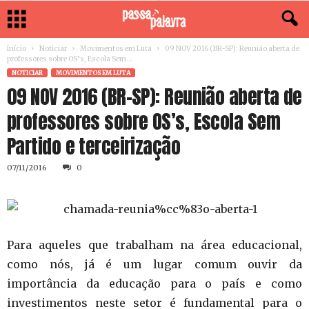
Início
Noticiar
Movimentos em Luta
09 NOV 2016 (BR-SP): Reunião aberta de
professores sobre OS’s, Escola Sem...
NOTICIAR
MOVIMENTOS EM LUTA
09 NOV 2016 (BR-SP): Reunião aberta de
professores sobre OS’s, Escola Sem
Partido e terceirização
07/11/2016
0
Para aqueles que trabalham na área educacional,
como nós, já é um lugar comum ouvir da
importância da educação para o país e como
investimentos neste setor é fundamental para o