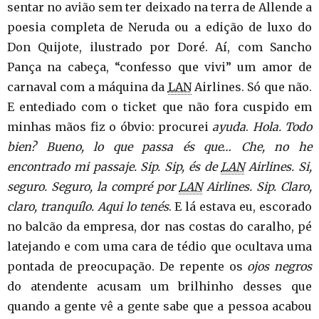
sentar no avião sem ter deixado na terra de Allende a
poesia completa de Neruda ou a edição de luxo do
Don Quijote, ilustrado por Doré. Aí, com Sancho
Pança na cabeça, “confesso que vivi” um amor de
carnaval com a máquina da
LAN
Airlines. Só que não.
E entediado com o ticket que não fora cuspido em
minhas mãos fiz o óbvio: procurei
ayuda
.
Hola. Todo
bien? Bueno, lo que passa és que… Che, no he
encontrado mi passaje. Sip. Sip, és de
LAN
Airlines. Si,
seguro. Seguro, la compré por
LAN
Airlines. Sip. Claro,
claro, tranquílo. Aqui lo tenés
. E lá estava eu, escorado
no balcão da empresa, dor nas costas do caralho, pé
latejando e com uma cara de tédio que ocultava uma
pontada de preocupação. De repente os
ojos negros
do atendente acusam um brilhinho desses que
quando a gente vê a gente sabe que a pessoa acabou