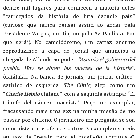
dentre mil lugares para conhecer, a maioria deles
“carregados da história de luta daquele país”
(curioso que nunca pensei assim ao andar pela
Presidente Vargas, no Rio, ou pela Av. Paulista. Por
que será?). No camelódromo, um cartaz enorme
reproduzindo a capa do jornal que anunciou a
chegada de Allende ao poder:
“Asumio el gobierno del
pueblo. Hoy se abren las puertas de la historia”
.
ôlaiálaiá… Na banca de jornais, um jornal crítico-
satírico de esquerda,
The Clinic
, algo como um
“
Charlie Hebdo
chileno”, com a seguinte estampa: “El
triunfo del câncer marxista”. Peço um exemplar,
fracassando mais uma vez na minha missão de me
passar por chileno. O jornaleiro me pergunta se sou
comunista e me oferece outros 2 exemplares mais
antigos de “regalo para el brasileño comunista”.