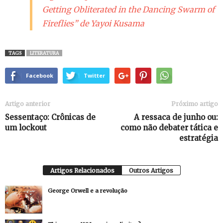
Getting Obliterated in the Dancing Swarm of
Fireflies” de Yayoi Kusama
TAGS
LITERATURA
Facebook
Twitter
Artigo anterior
Próximo artigo
Sessentaço: Crônicas de
A ressaca de junho ou:
um lockout
como não debater tática e
estratégia
Artigos Relacionados
Outros Artigos
George Orwell e a revolução