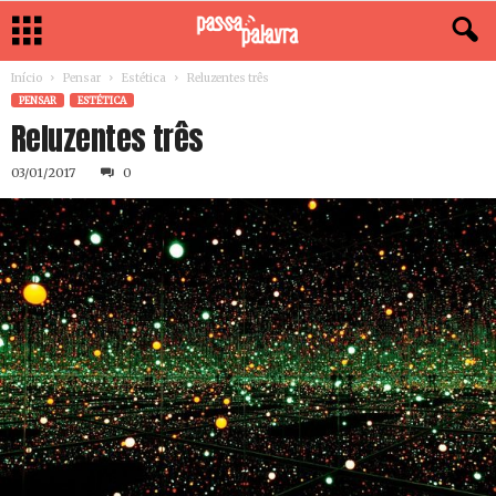
Início
Pensar
Estética
Reluzentes três
PENSAR
ESTÉTICA
Reluzentes três
03/01/2017
0