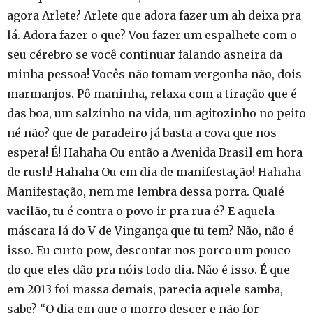
agora Arlete? Arlete que adora fazer um ah deixa pra
lá. Adora fazer o que? Vou fazer um espalhete com o
seu cérebro se você continuar falando asneira da
minha pessoa! Vocês não tomam vergonha não, dois
marmanjos. Pô maninha, relaxa com a tiração que é
das boa, um salzinho na vida, um agitozinho no peito
né não? que de paradeiro já basta a cova que nos
espera! É! Hahaha Ou então a Avenida Brasil em hora
de rush! Hahaha Ou em dia de manifestação! Hahaha
Manifestação, nem me lembra dessa porra. Qualé
vacilão, tu é contra o povo ir pra rua é? E aquela
máscara lá do V de Vingança que tu tem? Não, não é
isso. Eu curto pow, descontar nos porco um pouco
do que eles dão pra nóis todo dia. Não é isso. É que
em 2013 foi massa demais, parecia aquele samba,
sabe? “O dia em que o morro descer e não for