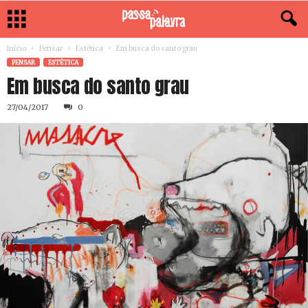
Início
Pensar
Estética
Em busca do santo grau
PENSAR
ESTÉTICA
Em busca do santo grau
27/04/2017
0