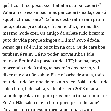
quê ficou tudo possesso. Hahaha deu pancadaria?
Vaiaram e o escambau, mas pancadaria nada, deu só
aquele climão, saca? Daí uns desbaratinaram prum
lado, outros pra outro, e ficou no diz que não diz
mesmo. Pode crer. Os amigo da Arlete tudo ficaram
puto da vida porque xingou a Dilma? Povo é foda.
Pensa que só é ruim os ruim na cara. Os de cara boa
também é ruim. Tá no poder, gravatinha e fala
mansa? É ruim! As parada tudo, UPP, bomba, nego
morrendo tudo à mingua nas mão dos porco, vai
dizer que ela não sabia? Ela e o barba de antes, todo
mundo, tudo farinha do mesmo saco. Sabia tudo, tudo
sabia tudo, tudo sabia, vc lembra em 2008 o Lula
falando que dava o apoio pros porco tomar o morro?
Então. Não sabia que ia ter pipoco pra todo lado?
Fora que um professor meu falou uma vez uma