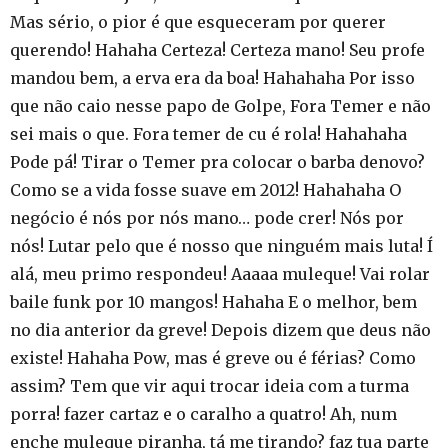
Mas sério, o pior é que esqueceram por querer
querendo! Hahaha Certeza! Certeza mano! Seu profe
mandou bem, a erva era da boa! Hahahaha Por isso
que não caio nesse papo de Golpe, Fora Temer e não
sei mais o que. Fora temer de cu é rola! Hahahaha
Pode pá! Tirar o Temer pra colocar o barba denovo?
Como se a vida fosse suave em 2012! Hahahaha O
negócio é nós por nós mano… pode crer! Nós por
nós! Lutar pelo que é nosso que ninguém mais luta! Í
alá, meu primo respondeu! Aaaaa muleque! Vai rolar
baile funk por 10 mangos! Hahaha E o melhor, bem
no dia anterior da greve! Depois dizem que deus não
existe! Hahaha Pow, mas é greve ou é férias? Como
assim? Tem que vir aqui trocar ideia com a turma
porra! fazer cartaz e o caralho a quatro! Ah, num
enche muleque piranha, tá me tirando? faz tua parte