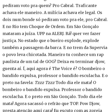
pediram voto pra quem? Pro Cabral. Traficante
achava ele maneiro. A milícia achava ele legal. Os
dois num bonde só pediram voto pra ele, pro Cabral.
E no Rio tem Choque de Ordem. Em São Gonçalo
mataram a juíza. UPP na ALERJ. Rá! quer ver fazer
justiça. No estado que o bueiro explode, explode
também a passagem da barca. E no trem da Supervia
o povo leva chicotada. Maneiro tu conhece um rap
paulista de um tal de GOG? Deixa eu terminar djow,
guenta aí. Í, aqui agora é The Voice é? O bombeiro o
bandido expulsa, professor o bandido esculacha. E o
preto na favela:
Tzzz Tzzz
Todo dia ele mata! O
bombeiro o bandido expulsa. Professor o bandido
esculacha. E o preto em São Gonçalo. Todo dia ele
mata! Agora sacassó o refrão que TOP. Pow Djow,
presta atenção aqui cara! Eu escuto com as zoreia