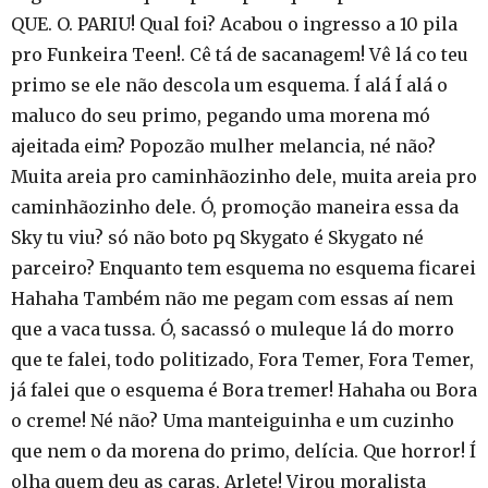
QUE. O. PARIU! Qual foi? Acabou o ingresso a 10 pila
pro Funkeira Teen!. Cê tá de sacanagem! Vê lá co teu
primo se ele não descola um esquema. Í alá Í alá o
maluco do seu primo, pegando uma morena mó
ajeitada eim? Popozão mulher melancia, né não?
Muita areia pro caminhãozinho dele, muita areia pro
caminhãozinho dele. Ó, promoção maneira essa da
Sky tu viu? só não boto pq Skygato é Skygato né
parceiro? Enquanto tem esquema no esquema ficarei
Hahaha Também não me pegam com essas aí nem
que a vaca tussa. Ó, sacassó o muleque lá do morro
que te falei, todo politizado, Fora Temer, Fora Temer,
já falei que o esquema é Bora tremer! Hahaha ou Bora
o creme! Né não? Uma manteiguinha e um cuzinho
que nem o da morena do primo, delícia. Que horror! Í
olha quem deu as caras, Arlete! Virou moralista