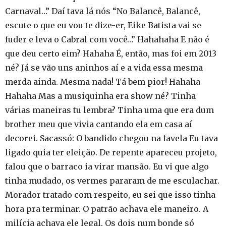
Carnaval…” Daí tava lá nós “No Balancê, Balancê,
escute o que eu vou te dize-er, Eike Batista vai se
fuder e leva o Cabral com você…” Hahahaha E não é
que deu certo eim? Hahaha É, então, mas foi em 2013
né? Já se vão uns aninhos aí e a vida essa mesma
merda ainda. Mesma nada! Tá bem pior! Hahaha
Hahaha Mas a musiquinha era show né? Tinha
várias maneiras tu lembra? Tinha uma que era dum
brother meu que vivia cantando ela em casa aí
decorei. Sacassó: O bandido chegou na favela Eu tava
ligado quia ter eleição. De repente apareceu projeto,
falou que o barraco ia virar mansão. Eu vi que algo
tinha mudado, os vermes pararam de me esculachar.
Morador tratado com respeito, eu sei que isso tinha
hora pra terminar. O patrão achava ele maneiro. A
milícia achava ele legal. Os dois num bonde só