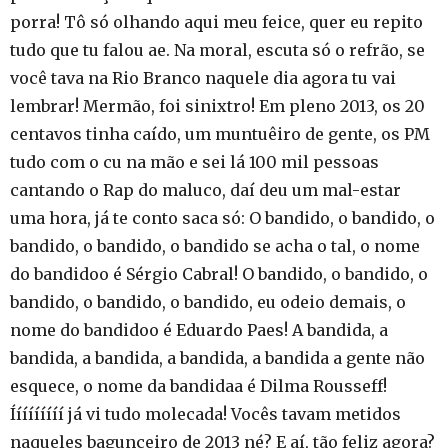
porra! Tô só olhando aqui meu feice, quer eu repito
tudo que tu falou ae. Na moral, escuta só o refrão, se
você tava na Rio Branco naquele dia agora tu vai
lembrar! Mermão, foi sinixtro! Em pleno 2013, os 20
centavos tinha caído, um muntuêiro de gente, os PM
tudo com o cu na mão e sei lá 100 mil pessoas
cantando o Rap do maluco, daí deu um mal-estar
uma hora, já te conto saca só: O bandido, o bandido, o
bandido, o bandido, o bandido se acha o tal, o nome
do bandidoo é Sérgio Cabral! O bandido, o bandido, o
bandido, o bandido, o bandido, eu odeio demais, o
nome do bandidoo é Eduardo Paes! A bandida, a
bandida, a bandida, a bandida, a bandida a gente não
esquece, o nome da bandidaa é Dilma Rousseff!
Ííííííííí já vi tudo molecada! Vocês tavam metidos
naqueles bagunceiro de 2013 né? E aí, tão feliz agora?