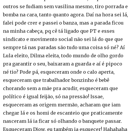
outros se fudiam sem vasilina mesmo, tiro porrada e
bomba na cara, tanto quanto agora. Daí na hora sei lá,
falei pode crer e passei o banza, mas a parada ficou
na minha cabeça, pq cê tá ligado que PT e esses
sindicato e movimento social não sei lá do que que
sempre tá nas paradas são tudo uma coisa só né? Aí
Lula eleito, Dilma eleita, todo mundo de olho gordo
pra garantir o seu, baixaram a guarda e aí é pipoco
né tio? Pode pá, esqueceram onde o calo aperta,
esqueceram que trabalhador bonzinho é bebê
chorando sem a mãe pra acudir, esqueceram que
político é igual feijão, só na pressão! Issae,
esqueceram as origem mermão, acharam que iam
chegar lá e os homi de escanteio que praticamente
nasceram lá ia ficar só olhando o banquete passar.
Esqueceram Djow, eu também ia esquecer! Hahahaha