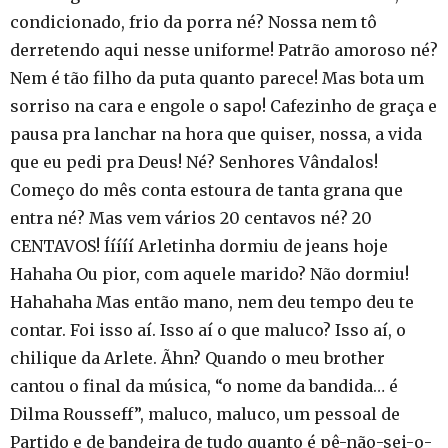
condicionado, frio da porra né? Nossa nem tô
derretendo aqui nesse uniforme! Patrão amoroso né?
Nem é tão filho da puta quanto parece! Mas bota um
sorriso na cara e engole o sapo! Cafezinho de graça e
pausa pra lanchar na hora que quiser, nossa, a vida
que eu pedi pra Deus! Né? Senhores Vândalos!
Começo do mês conta estoura de tanta grana que
entra né? Mas vem vários 20 centavos né? 20
CENTAVOS! Ííííí Arletinha dormiu de jeans hoje
Hahaha Ou pior, com aquele marido? Não dormiu!
Hahahaha Mas então mano, nem deu tempo deu te
contar. Foi isso aí. Isso aí o que maluco? Isso aí, o
chilique da Arlete. Ãhn? Quando o meu brother
cantou o final da música, “o nome da bandida… é
Dilma Rousseff”, maluco, maluco, um pessoal de
Partido e de bandeira de tudo quanto é pê-não-sei-o-