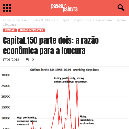
Início
Pensar
Ideias & Debates
Capital.150 parte dois: a razão econômica para
a loucura
PENSAR
IDEIAS & DEBATES
Capital.150 parte dois: a razão
econômica para a loucura
17/01/2018
0