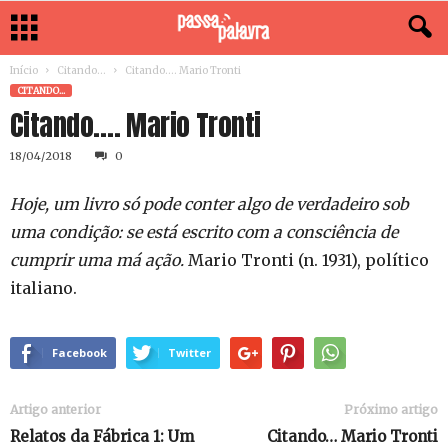
Início
Citando...
Citando…. Mario Tronti
CITANDO...
Citando…. Mario Tronti
18/04/2018
0
Hoje, um livro só pode conter algo de verdadeiro sob
uma condição: se está escrito com a consciência de
cumprir uma má ação.
Mario Tronti (n. 1931), político
italiano.
Facebook
Twitter
Artigo anterior
Próximo artigo
Relatos da Fábrica 1: Um
Citando… Mario Tronti