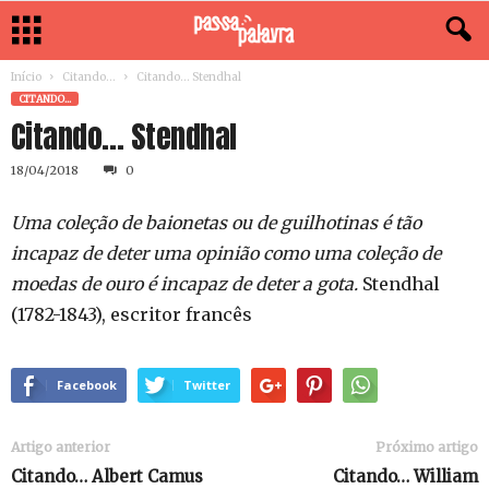
Início
Citando...
Citando… Stendhal
CITANDO...
Citando… Stendhal
18/04/2018
0
Uma coleção de baionetas ou de guilhotinas é tão
incapaz de deter uma opinião como uma coleção de
moedas de ouro é incapaz de deter a gota.
Stendhal
(1782-1843), escritor francês
Facebook
Twitter
Artigo anterior
Próximo artigo
Citando… Albert Camus
Citando… William