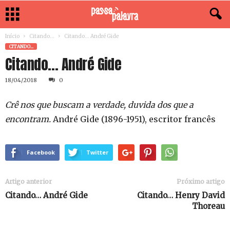
Início
Citando...
Citando… André Gide
CITANDO...
Citando… André Gide
18/04/2018
0
Crê nos que buscam a verdade, duvida dos que a
encontram.
André Gide (1896-1951), escritor francês
Facebook
Twitter
Artigo anterior
Próximo artigo
Citando… André Gide
Citando… Henry David
Thoreau