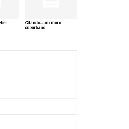
eber
Citando… um muro
suburbano