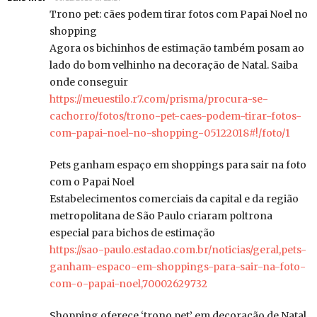
Trono pet: cães podem tirar fotos com Papai Noel no
shopping
Agora os bichinhos de estimação também posam ao
lado do bom velhinho na decoração de Natal. Saiba
onde conseguir
https://meuestilo.r7.com/prisma/procura-se-
cachorro/fotos/trono-pet-caes-podem-tirar-fotos-
com-papai-noel-no-shopping-05122018#!/foto/1
Pets ganham espaço em shoppings para sair na foto
com o Papai Noel
Estabelecimentos comerciais da capital e da região
metropolitana de São Paulo criaram poltrona
especial para bichos de estimação
https://sao-paulo.estadao.com.br/noticias/geral,pets-
ganham-espaco-em-shoppings-para-sair-na-foto-
com-o-papai-noel,70002629732
Shopping oferece ‘trono pet’ em decoração de Natal