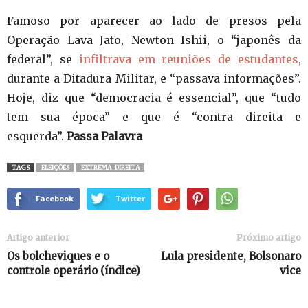
Famoso por aparecer ao lado de presos pela
Operação Lava Jato, Newton Ishii, o “japonês da
federal”, se
infiltrava em reuniões de estudantes
,
durante a Ditadura Militar, e “passava informações”.
Hoje, diz que “democracia é essencial”, que “tudo
tem sua época” e que é “contra direita e
esquerda”.
Passa Palavra
TAGS
ELEIÇÕES
EXTREMA_DIREITA
Facebook
Twitter
Artigo anterior
Próximo artigo
Os bolcheviques e o
Lula presidente, Bolsonaro
controle operário (índice)
vice