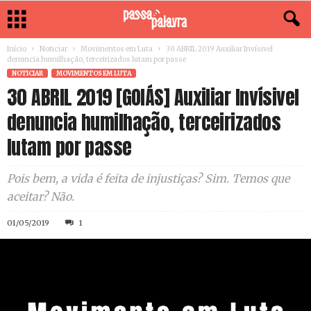
Início
Noticiar
Movimentos em Luta
30 ABRIL 2019 Auxiliar Invísivel
denuncia humilhação, terceirizados lutam por passe
NOTICIAR
MOVIMENTOS EM LUTA
30 ABRIL 2019 [GOIÁS] Auxiliar Invísivel
denuncia humilhação, terceirizados
lutam por passe
Pois bem, a vida é feita de injustiças? Sim. Temos que
aceitar? Não.
01/05/2019
1