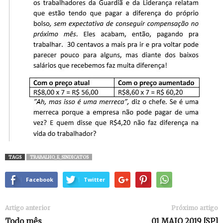
TAGS
TRABALHO_E_SINDICATOS
Facebook
Twitter
Artigo anterior
Próximo artigo
Todo mês
01 MAIO 2019 [SP]