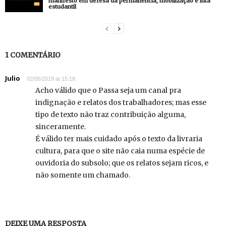
manifesto em defesa da permanência, mobilização e luta
estudantil
1 COMENTÁRIO
Julio
02/05/2019 at 15:18
Acho válido que o Passa seja um canal pra
indignação e relatos dos trabalhadores; mas esse
tipo de texto não traz contribuição alguma,
sinceramente.
É válido ter mais cuidado após o texto da livraria
cultura, para que o site não caia numa espécie de
ouvidoria do subsolo; que os relatos sejam ricos, e
não somente um chamado.
DEIXE UMA RESPOSTA