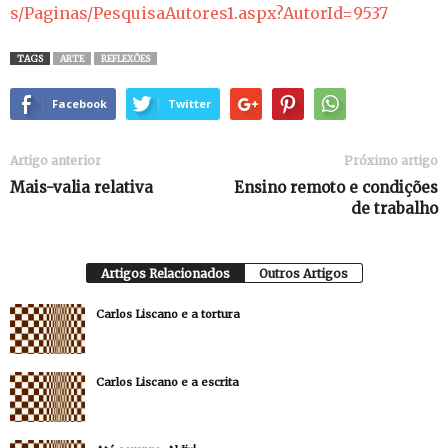
s/Paginas/PesquisaAutores1.aspx?AutorId=9537
TAGS
ARTE
REFLEXÕES
Facebook
Twitter
Artigo anterior
Próximo artigo
Mais-valia relativa
Ensino remoto e condições
de trabalho
Artigos Relacionados
Outros Artigos
Carlos Liscano e a tortura
Carlos Liscano e a escrita