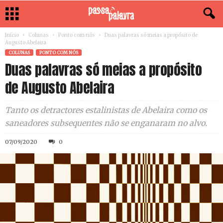
Início
Colunas
Ponto com nós
Duas palavras só meias a propósito de
Augusto Abelaira
COLUNAS
PONTO COM NÓS
Duas palavras só meias a propósito
de Augusto Abelaira
Tanto os detractores estalinistas de Abelaira como os
saneadores subsequentes não se enganaram no alvo.
07/09/2020
0