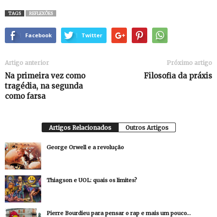
TAGS
REFLEXÕES
Facebook
Twitter
Artigo anterior
Próximo artigo
Na primeira vez como
Filosofia da práxis
tragédia, na segunda
como farsa
Artigos Relacionados
Outros Artigos
George Orwell e a revolução
Thiagson e UOL: quais os limites?
Pierre Bourdieu para pensar o rap e mais um pouco…