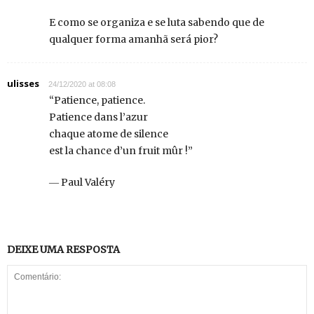
E como se organiza e se luta sabendo que de
qualquer forma amanhã será pior?
ulisses
24/12/2020 at 08:08
“Patience, patience.
Patience dans l’azur
chaque atome de silence
est la chance d’un fruit mûr !”
― Paul Valéry
DEIXE UMA RESPOSTA