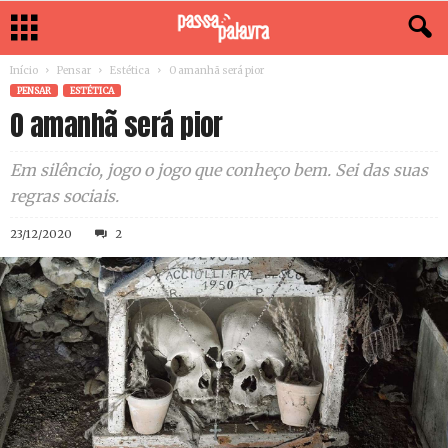
Início
Pensar
Estética
O amanhã será pior
PENSAR
ESTÉTICA
O amanhã será pior
Em silêncio, jogo o jogo que conheço bem. Sei das suas
regras sociais.
23/12/2020
2