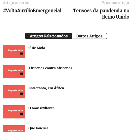
Artigo anterior
Próximo artigo
#VoltaAuxílioEmergencial
Tensões da pandemia no
Reino Unido
Artigos Relacionados
Outros Artigos
1º de Maio
Africanos contra africanos
Entretanto, em África…
O bom militante
Que loucura