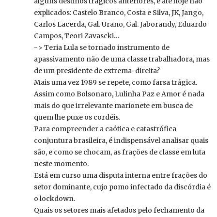
alguns destinos trágicos anteriores, e até hoje não
explicados: Castelo Branco, Costa e Silva, JK, Jango,
Carlos Lacerda, Gal. Urano, Gal. Jaborandy, Eduardo
Campos, Teori Zavascki…
-> Teria Lula se tornado instrumento de
apassivamento não de uma classe trabalhadora, mas
de um presidente de extrema-direita?
Mais uma vez 1989 se repete, como farsa trágica.
Assim como Bolsonaro, Lulinha Paz e Amor é nada
mais do que irrelevante marionete em busca de
quem lhe puxe os cordéis.
Para compreender a caótica e catastrófica
conjuntura brasileira, é indispensável analisar quais
são, e como se chocam, as frações de classe em luta
neste momento.
Está em curso uma disputa interna entre frações do
setor dominante, cujo pomo infectado da discórdia é
o lockdown.
Quais os setores mais afetados pelo fechamento da