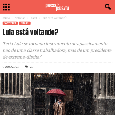
Início
Noticiar
Brasil
Lula está voltando?
NOTICIAR
BRASIL
Lula está voltando?
Teria Lula se tornado instrumento de apassivamento
não de uma classe trabalhadora, mas de um presidente
de extrema-direita?
07/04/2021
20