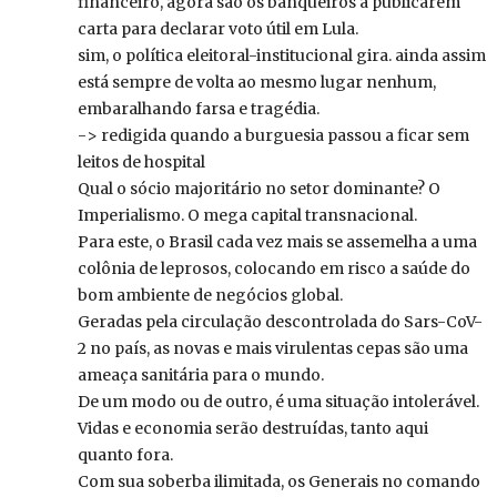
financeiro, agora são os banqueiros a publicarem
carta para declarar voto útil em Lula.
sim, o política eleitoral-institucional gira. ainda assim
está sempre de volta ao mesmo lugar nenhum,
embaralhando farsa e tragédia.
-> redigida quando a burguesia passou a ficar sem
leitos de hospital
Qual o sócio majoritário no setor dominante? O
Imperialismo. O mega capital transnacional.
Para este, o Brasil cada vez mais se assemelha a uma
colônia de leprosos, colocando em risco a saúde do
bom ambiente de negócios global.
Geradas pela circulação descontrolada do Sars-CoV-
2 no país, as novas e mais virulentas cepas são uma
ameaça sanitária para o mundo.
De um modo ou de outro, é uma situação intolerável.
Vidas e economia serão destruídas, tanto aqui
quanto fora.
Com sua soberba ilimitada, os Generais no comando