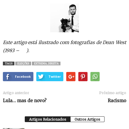
Este artigo está ilustrado com fotografias de Dean West
(
1983
– )
.
TAGS
ELEIÇÕES
EXTREMA_DIREITA
Facebook
Twitter
Artigo anterior
Próximo artigo
Lula… mas de novo?
Racismo
Artigos Relacionados
Outros Artigos