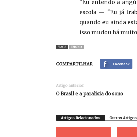
“Eu entendo a angús
escola — “Eu já tra
quando eu ainda esta
isso mudou há muito
TAGS
ENSINO
COMPARTILHAR
Facebook
Artigo anterior
O Brasil e a paralisia do sono
Artigos Relacionados
Outros Artigos