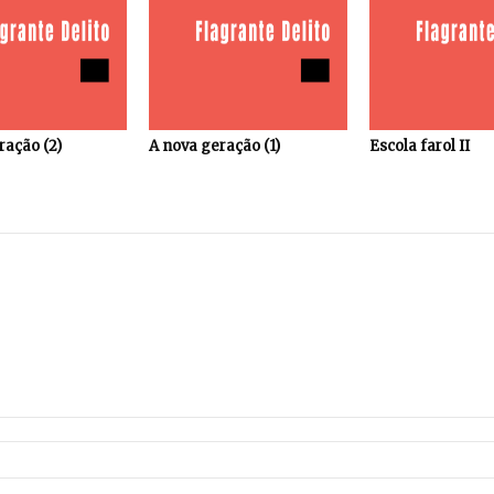
ração (2)
A nova geração (1)
Escola farol II