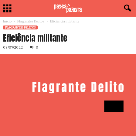
Início
Flagrantes Delitos
Eficiência militante
FLAGRANTES DELITOS
Eficiência militante
08/07/2022
0