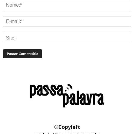
©
Copyleft