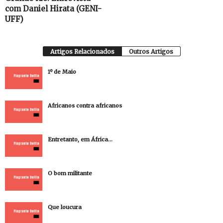
com Daniel Hirata (GENI-
UFF)
Artigos Relacionados
Outros Artigos
1º de Maio
Africanos contra africanos
Entretanto, em África…
O bom militante
Que loucura