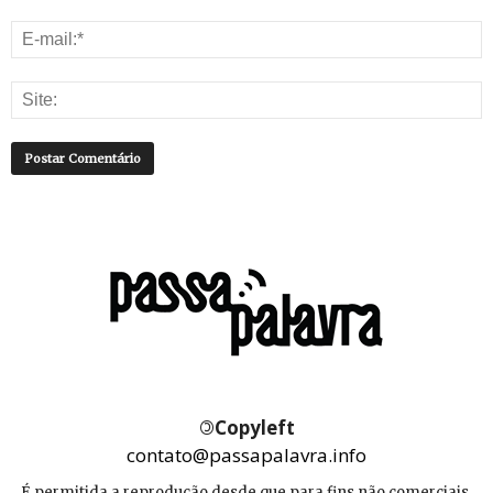
©
Copyleft
contato@passapalavra.info
É permitida a reprodução desde que para fins não comerciais,