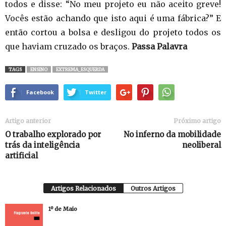
todos e disse: “No meu projeto eu não aceito greve!
Vocês estão achando que isto aqui é uma fábrica?” E
então cortou a bolsa e desligou do projeto todos os
que haviam cruzado os braços.
Passa Palavra
TAGS
ENSINO
EXTREMA_ESQUERDA
Facebook
Twitter
Artigo anterior
Próximo artigo
O trabalho explorado por
No inferno da mobilidade
trás da inteligência
neoliberal
artificial
Artigos Relacionados
Outros Artigos
1º de Maio