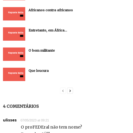
Africanos contra africanos
Entretanto, em África…
O bom militante
Que loucura
4 COMENTÁRIOS
ulisses
07/05/2023 at 09:21
O proFEDEral não tem nome?