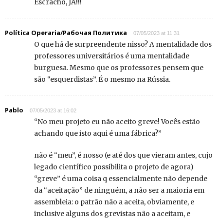
Escracho, JÁ!!!
Política Operaria/Рабочая Политика
07/05/2023 at 11:31
O que há de surpreendente nisso? A mentalidade dos
professores universitários é uma mentalidade
burguesa. Mesmo que os professores pensem que
são “esquerdistas”. É o mesmo na Rússia.
Pablo
07/05/2023 at 16:02
“No meu projeto eu não aceito greve! Vocês estão
achando que isto aqui é uma fábrica?”
não é “meu”, é nosso (e até dos que vieram antes, cujo
legado científico possibilita o projeto de agora)
“greve” é uma coisa q essencialmente não depende
da “aceitação” de ninguém, a não ser a maioria em
assembleia: o patrão não a aceita, obviamente, e
inclusive alguns dos grevistas não a aceitam, e