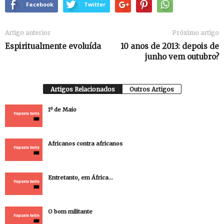
Facebook
Twitter
Artigo anterior
Próximo artigo
Espiritualmente evoluída
10 anos de 2013: depois de
junho vem outubro?
Artigos Relacionados
Outros Artigos
1º de Maio
Africanos contra africanos
Entretanto, em África…
O bom militante