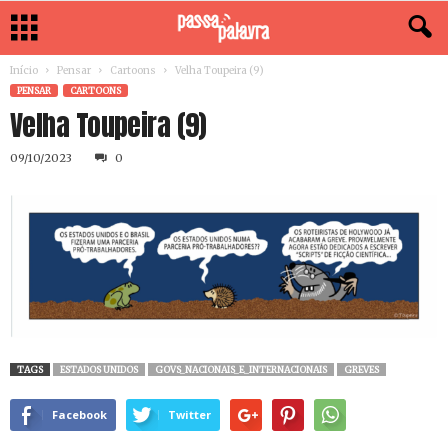
Início
Pensar
Cartoons
Velha Toupeira (9)
PENSAR
CARTOONS
Velha Toupeira (9)
09/10/2023
0
TAGS
ESTADOS UNIDOS
GOVS_NACIONAIS_E_INTERNACIONAIS
GREVES
Facebook
Twitter