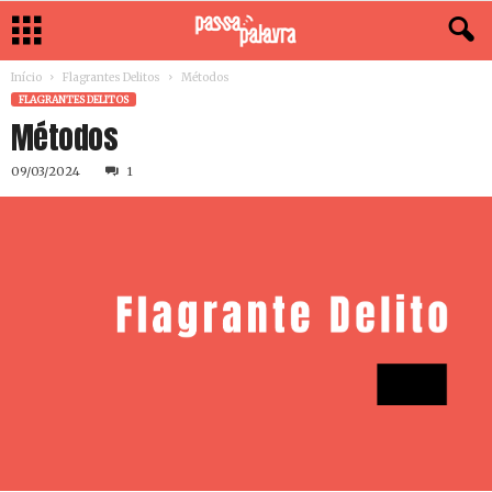
Início
Flagrantes Delitos
Métodos
FLAGRANTES DELITOS
Métodos
09/03/2024
1