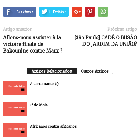
Facebook
Twitter
Artigo anterior
Próximo artigo
Allons-nous assister à la
[São Paulo] CADÊ O BUSÃO
victoire finale de
DO JARDIM DA UNIÃO?
Bakounine contre Marx ?
Artigos Relacionados
Outros Artigos
A cartomante (1)
1º de Maio
Africanos contra africanos