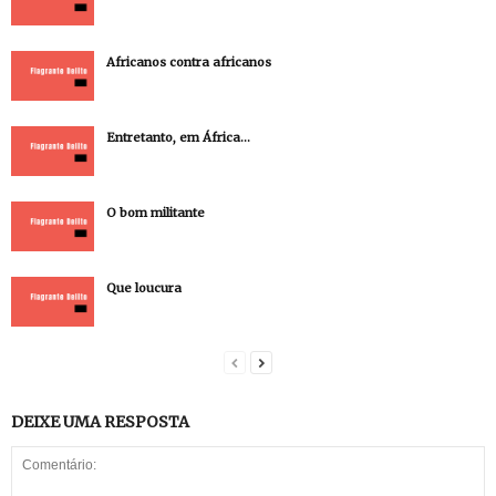
Africanos contra africanos
Entretanto, em África…
O bom militante
Que loucura
DEIXE UMA RESPOSTA