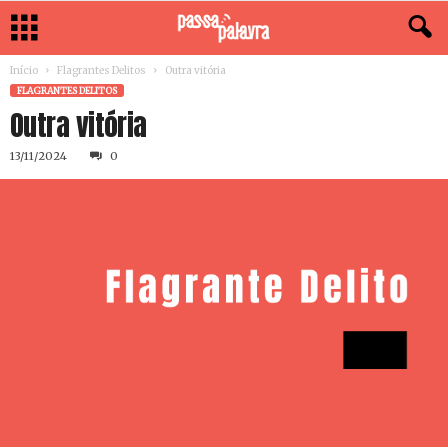
Início
Flagrantes Delitos
Outra vitória
FLAGRANTES DELITOS
Outra vitória
13/11/2024
0