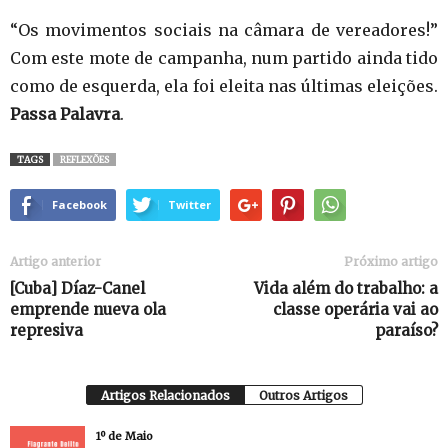
“Os movimentos sociais na câmara de vereadores!”
Com este mote de campanha, num partido ainda tido
como de esquerda, ela foi eleita nas últimas eleições.
Passa Palavra
.
TAGS
REFLEXÕES
Facebook
Twitter
Artigo anterior
Próximo artigo
[Cuba] Díaz-Canel
Vida além do trabalho: a
emprende nueva ola
classe operária vai ao
represiva
paraíso?
Artigos Relacionados
Outros Artigos
1º de Maio