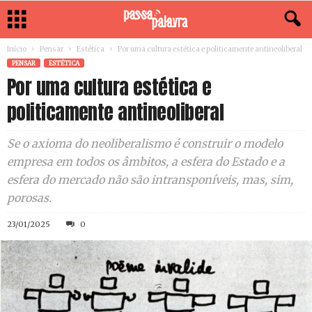
Início
Pensar
Estética
Por uma cultura estética e politicamente antineoliberal
PENSAR
ESTÉTICA
Por uma cultura estética e
politicamente antineoliberal
Se o axioma do neoliberalismo é construir o modelo
empresa em todos os âmbitos, a esfera do Estado e a
esfera do mercado não são intransponíveis, mas, sim,
porosas.
23/01/2025
0