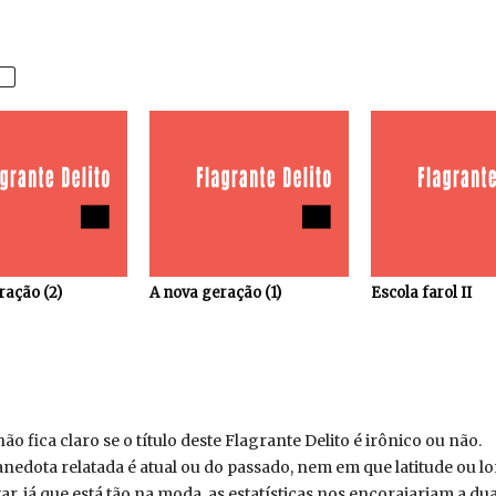
ração (2)
A nova geração (1)
Escola farol II
o fica claro se o título deste Flagrante Delito é irônico ou não.
nedota relatada é atual ou do passado, nem em que latitude ou l
r, já que está tão na moda, as estatísticas nos encorajariam a dua