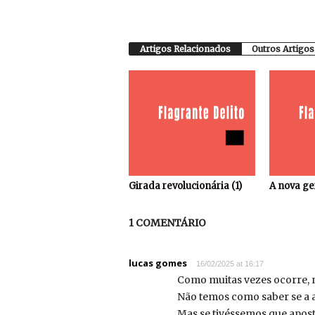
Artigos Relacionados
Outros Artigos
Girada revolucionária (1)
A nova ge
1 COMENTÁRIO
lucas gomes
16/02/2025 at 16:17
Como muitas vezes ocorre, nã
Não temos como saber se a a
Mas se tivéssemos que aposta