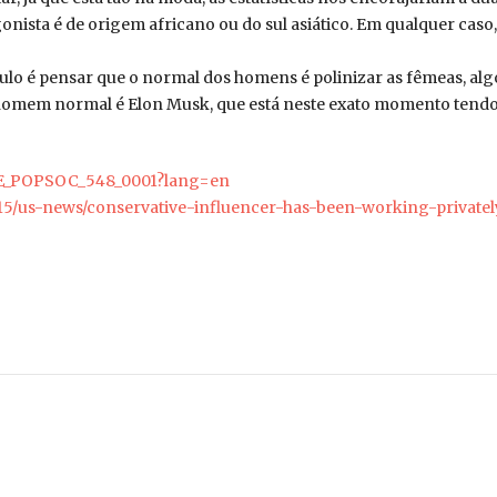
onista é de origem africano ou do sul asiático. Em qualquer caso, 
ítulo é pensar que o normal dos homens é polinizar as fêmeas, a
homem normal é Elon Musk, que está neste exato momento tendo
cle/E_POPSOC_548_0001?lang=en
/15/us-news/conservative-influencer-has-been-working-private