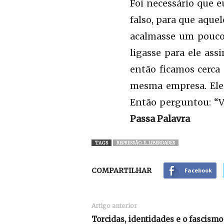
Foi necessário que e
falso, para que aque
acalmasse um pouco.
ligasse para ele ass
então ficamos cerca
mesma empresa. Ele 
Então perguntou: “V
Passa Palavra
TAGS
REPRESSÃO_E_LIBERDADES
COMPARTILHAR
Facebook
Artigo anterior
Torcidas, identidades e o fascismo