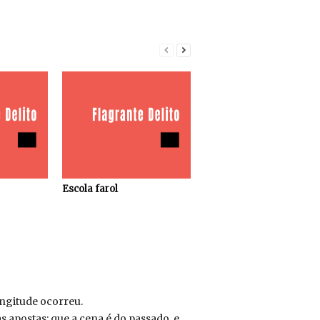
Escola farol
ongitude ocorreu.
s apostas: que a cena é do passado, e