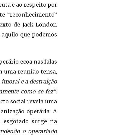
uta e ao respeito por
nte “reconhecimento”
texto de Jack London
m aquilo que podemos
erário ecoa nas falas
m uma reunião tensa,
 imoral e a destruição
tamente como se fez”
.
cto social revela uma
anização operária. A
e esgotado surge na
endendo o operariado