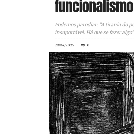
funcionalismo
Podemos parodiar: “A tirania do p
insuportável. Há que se fazer algo”
29/04/2025
0