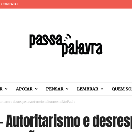
CONTATO
R
APOIAR
PENSAR
LEMBRAR
QUEM S
tarismo e desrespeito ao funcionalismo em São Paulo
– Autoritarismo e desres