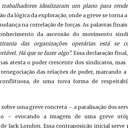
 trabalhadores idealizaram um plano para rend
ão da lógica da exploração, onde a greve se torna a
mudança na correlação de forças. As palavras finai
onhecimento da ascensão do movimento sindic
tirania das organizações operárias está se 
ável. Há que se fazer algo”.
Essa declaração final,
as atesta o poder crescente dos sindicatos, ma
renegociação das relações de poder, marcando a 
 conflituosa, de uma nova forma de respeitabi
 sobre uma greve concreta – a paralisação dos ser
lo – evocando a imagem de uma greve utópi
a de Jack London. Essa contraposição inicial serve