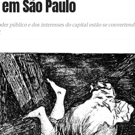
 em São Paulo
oder público e dos interesses do capital estão se conver
.