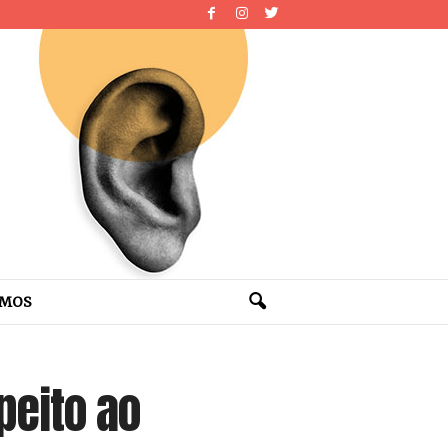
OMOS
peito ao