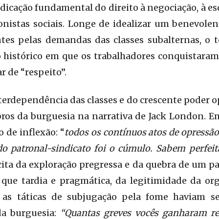
dicação fundamental do direito à negociação, à esc
onistas sociais. Longe de idealizar um benevole
tes pelas demandas das classes subalternas, o 
histórico em que os trabalhadores conquistara
 de “respeito”.
terdependência das classes e do crescente poder op
ros da burguesia na narrativa de Jack London. E
 de inflexão: “
todos os contínuos atos de
opressão
do patronal-sindicato foi o cúmulo. Sabem perfei
ita da exploração pregressa e da quebra de um pa
que tardia e pragmática, da legitimidade da org
 as táticas de subjugação pela fome haviam s
da burguesia:
“Quantas greves vocês ganharam r