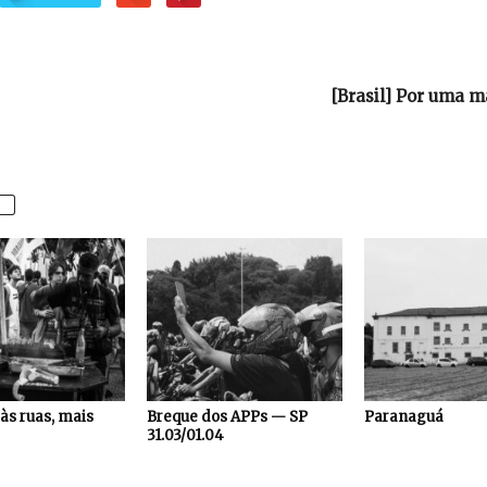
[Brasil] Por uma m
às ruas, mais
Breque dos APPs — SP
Paranaguá
31.03/01.04