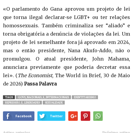
«O parlamento do Gana aprovou um projeto de lei
que torna ilegal declarar-se LGBT+ ou ter relações
homossexuais. Também criminaliza ser “aliado” e
torna obrigatória a denúncia de violações da lei. Um
projeto de lei semelhante fora já aprovado em 2024,
mas o então presidente, Nana Akufo-Addo, não o
promulgou. O atual presidente, John Mahama,
anunciara previamente que poderia decretar essa
lei». (
The Economist
, The World in Brief, 30 de Maio
de 2026)
Passa Palavra
TAGS
GOVS_NACIONAIS_E_INTERNACIONAIS
IDENTITARISMO
REPRESSÃO_E_LIBERDADES
SEXUALIDADE
Facebook
Twitter
Artigo anterior
Próximo artigo