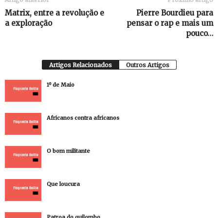
Matrix, entre a revolução e
Pierre Bourdieu para
a exploração
pensar o rap e mais um
pouco…
Artigos Relacionados
Outros Artigos
1º de Maio
Africanos contra africanos
O bom militante
Que loucura
Patroa do quilombo