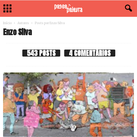
Início
Autores
Posts por Enzo Silva
Enzo Silva
543 POSTS
4 COMENTÁRIOS