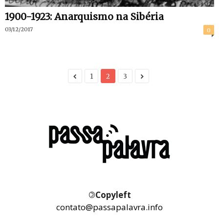
1900-1923: Anarquismo na Sibéria
03/12/2017
0
1
2
3
©
Copyleft
contato@passapalavra.info