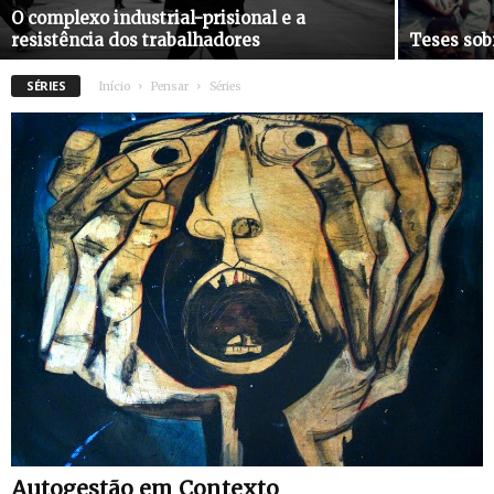
O complexo industrial-prisional e a
resistência dos trabalhadores
Teses sob
SÉRIES
Início
Pensar
Séries
Autogestão em Contexto