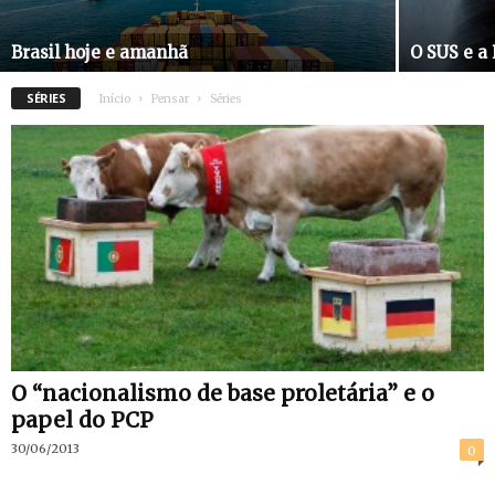
Brasil hoje e amanhã
O SUS e a 
SÉRIES
Início
Pensar
Séries
O “nacionalismo de base proletária” e o
papel do PCP
30/06/2013
0