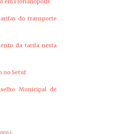
co em Florianópolis
arifas do transporte
ento da tarifa nesta
m no Setuf
nselho Municipal de
7/05)