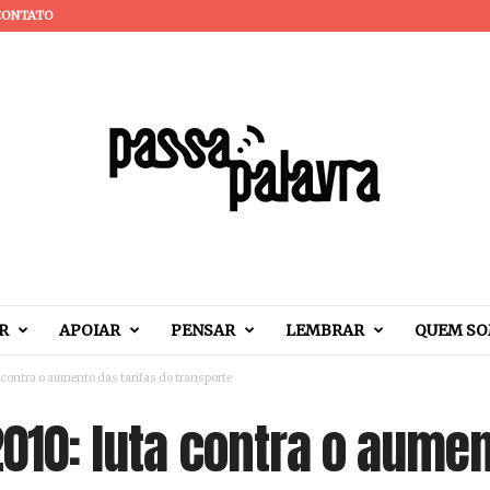
CONTATO
R
APOIAR
PENSAR
LEMBRAR
QUEM S
a contra o aumento das tarifas do transporte
2010: luta contra o aumen