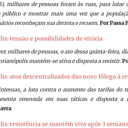
05), milhares de pessoas foram às ruas, para lutar
e público e mostrar mais uma vez que a populaçã
sários reconheçam sua derrota e recuem.
Por Passa 
is: tensão e possibilidades de vitória
z milhares de pessoas, o ato dessa quinta-feira, d
orianópolis mantém-se ativa e disposta a resistir.
Po
is: atos descentralizados dão novo fôlego à re
tensas, a luta contra o aumento das tarifas do t
resenta renovada em suas táticas e disposta a r
lavra
lis: resistência se mantém viva após 3 seman