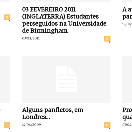
03 FEVEREIRO 2011
A a
(INGLATERRA) Estudantes
par
0
perseguidos na Universidade
19/03
de Birmingham
03/02/2011
0
–
Alguns panfletos, em
Pro
Londres…
qua
14/04/2009
03/04
1
0