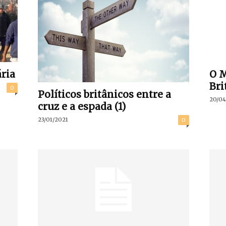
ria
O M
Bri
0
Políticos britânicos entre a
20/04
cruz e a espada (1)
23/01/2021
0