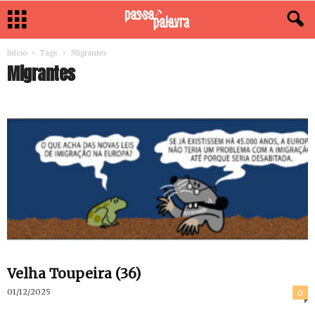
Início
Tags
Migrantes
Migrantes
Velha Toupeira (36)
01/12/2025
0