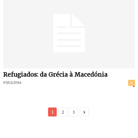
Refugiados: da Grécia à Macedónia
07/12/2016
0
1
2
3