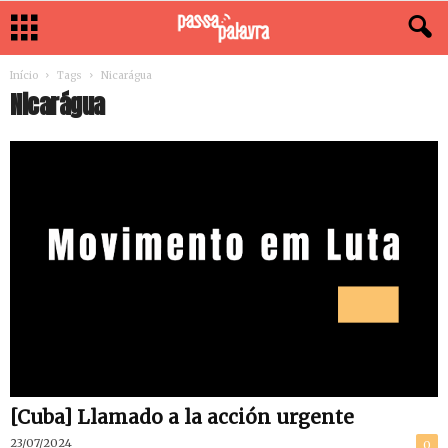
Início
Tags
Nicarágua
Nicarágua
[Cuba] Llamado a la acción urgente
23/07/2024
0