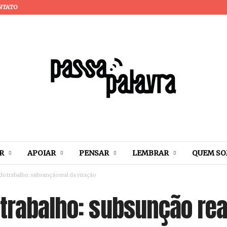
NTATO
R
APOIAR
PENSAR
LEMBRAR
QUEM S
do trabalho: subsunção real da viração
trabalho: subsunção rea