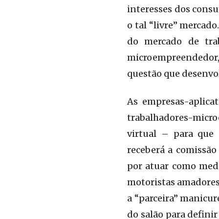
interesses dos consu
o tal “livre” mercad
do mercado de tra
microempreendedor
questão que desenvol
As empresas-aplica
trabalhadores-micr
virtual – para que 
receberá a comissão
por atuar como med
motoristas amadores
a “parceira” manicur
do salão para defini