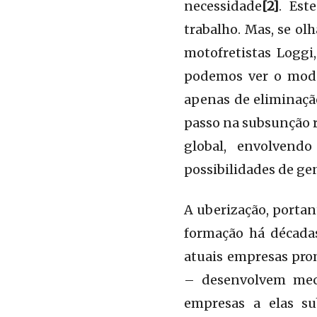
necessidade
[2]
. Est
trabalho. Mas, se ol
motofretistas Loggi
podemos ver o mode
apenas de eliminaçã
passo na subsunção r
global, envolvend
possibilidades de gen
A uberização, portan
formação há década
atuais empresas pro
– desenvolvem meca
empresas a elas s