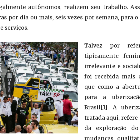
legalmente autônomos, realizem seu trabalho. As
ras por dia ou mais, seis vezes por semana, para 
e serviços.
Talvez por refer
tipicamente femi
irrelevante e social
foi recebida mais
que como a abertu
para a uberizaç
Brasil
[1]
. A uberiz
tratada aqui, refer
da exploração do
mudanças qualitat