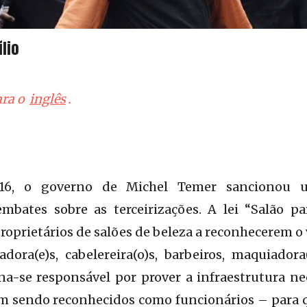
lio
ara o
inglês
.
16, o governo de Michel Temer sancionou u
mbates sobre as terceirizações. A lei “Salão par
proprietários de salões de beleza a reconhecerem o
dora(e)s, cabelereira(o)s, barbeiros, maquiadora(
na-se responsável por prover a infraestrutura ne
m sendo reconhecidos como funcionários – para qu