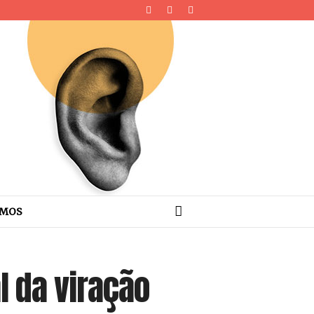
OMOS
l da viração