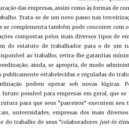
guração das empresas, assim como às formas de co
abalho. Trata-se de um novo passo nas terceirizaç
 se complementa também pode concorrer com o 
ações compostas pelos mais diversos tipos de em
em do estatuto de trabalhador para o de um n
sponível ao trabalho; retira-lhe garantias mí
rdinação; ainda, se apropria, de modo administ
publicamente estabelecidas e reguladas do traba
ordinação podem operar sob novas lógicas. 
futuro possível para empresas em geral, que se
trutura para que seus “parceiros” executem seu tr
tais, universidades, empresas dos mais divers
se do trabalho de seus “colaboradores
just-in-tim