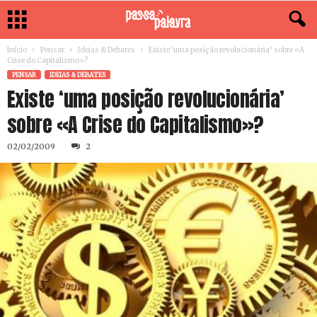
Início
Pensar
Ideias & Debates
Existe ‘uma posição revolucionária’ sobre «A
Crise do Capitalismo»?
PENSAR
IDEIAS & DEBATES
Existe ‘uma posição revolucionária’
sobre «A Crise do Capitalismo»?
02/02/2009
2