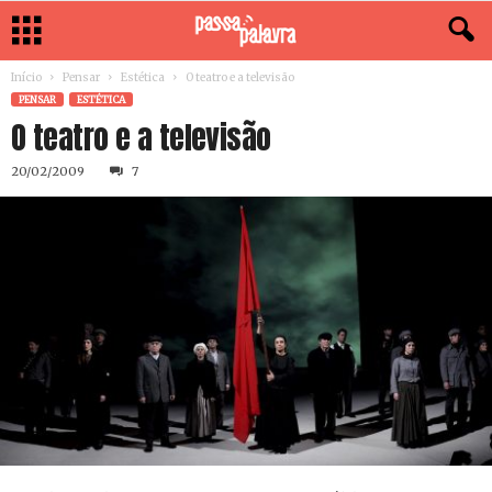
Início
Pensar
Estética
O teatro e a televisão
PENSAR
ESTÉTICA
O teatro e a televisão
20/02/2009
7