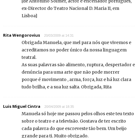
[de Antonino Solmer, actor e encenador português,
ex-Director do Teatro Nacional D. Maria II, em
Lisboa]
Rita Wengorovius
20/03/2009 at 14:31
Obrigada Manuela, que mel para nós que vivemos e
acreditamos no poder único da nossa linguagem
teatral.
As suas palavras são alimento, ruptura, despertador e
denúncia para uma arte que não pode morrer
porque é movimento , arma, força, luz e há luz clara
tudo brilha, e a sua luz salta. Obrigada, Rita
Luis Miguel Cintra
20/04/2009 at 18:35
Manuela só hoje me passou pelos olhos este teu texto
sobre o teatro e a televisão. Gostava de ter escrito
cada palavra do que escreveste tão bem. Um beijo
grande para ti. Muito obrigado.