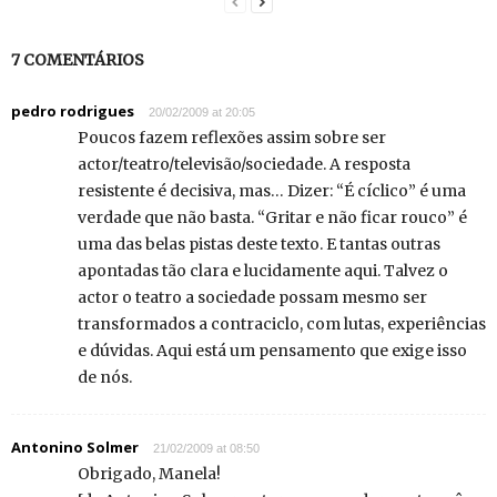
7 COMENTÁRIOS
pedro rodrigues
20/02/2009 at 20:05
Poucos fazem reflexões assim sobre ser
actor/teatro/televisão/sociedade. A resposta
resistente é decisiva, mas… Dizer: “É cíclico” é uma
verdade que não basta. “Gritar e não ficar rouco” é
uma das belas pistas deste texto. E tantas outras
apontadas tão clara e lucidamente aqui. Talvez o
actor o teatro a sociedade possam mesmo ser
transformados a contraciclo, com lutas, experiências
e dúvidas. Aqui está um pensamento que exige isso
de nós.
Antonino Solmer
21/02/2009 at 08:50
Obrigado, Manela!