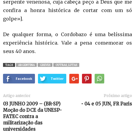
serpente venenosa, cuja cabeça peço a Deus que me
confira a honra histórica de cortar com um só
golpe»].
De qualquer forma, o Cordobazo é uma belíssima
experiência histórica. Vale a pena comemorar os
seus 40 anos.
TAGS
ARGENTINA
GREVES
OUTRAS_LUTAS
Facebook
Twitter
Artigo anterior
Próximo artigo
03 JUNHO 2009 – (BR-SP)
• 04 e 05 JUN, FR Paris
Moção do DCE da UNESP-
FATEC contra a
militarização das
universidades