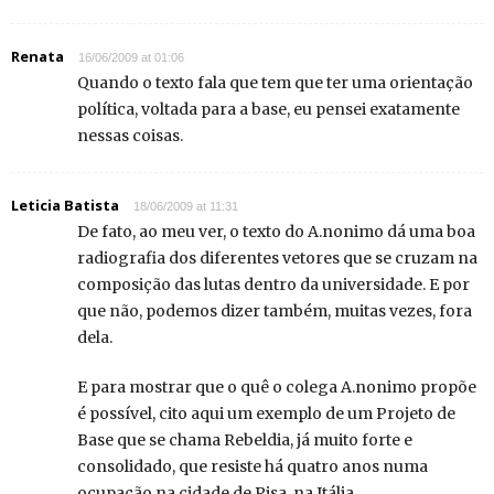
Renata
16/06/2009 at 01:06
Quando o texto fala que tem que ter uma orientação
política, voltada para a base, eu pensei exatamente
nessas coisas.
Leticia Batista
18/06/2009 at 11:31
De fato, ao meu ver, o texto do A.nonimo dá uma boa
radiografia dos diferentes vetores que se cruzam na
composição das lutas dentro da universidade. E por
que não, podemos dizer também, muitas vezes, fora
dela.
E para mostrar que o quê o colega A.nonimo propõe
é possível, cito aqui um exemplo de um Projeto de
Base que se chama Rebeldia, já muito forte e
consolidado, que resiste há quatro anos numa
ocupação na cidade de Pisa, na Itália.