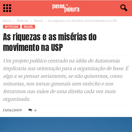
Início
Noticiar
Brasil
As riquezas e as misérias do movimento na USP
NOTICIAR
BRASIL
As riquezas e as misérias do
movimento na USP
Um projeto político centrado na idéia de Autonomia
implicaria sua orientação para a organização de base. É
algo a se pensar seriamente, se não quisermos, como
minorias, nos tornar generais sem exército e nos
ferrarmos nas mãos de uma direita cada vez mais
organizada.
15/06/2009
6