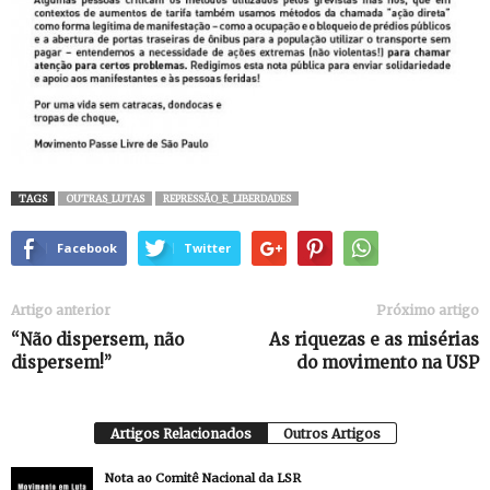
TAGS
OUTRAS_LUTAS
REPRESSÃO_E_LIBERDADES
Facebook
Twitter
Artigo anterior
Próximo artigo
“Não dispersem, não
As riquezas e as misérias
dispersem!”
do movimento na USP
Artigos Relacionados
Outros Artigos
Nota ao Comitê Nacional da LSR