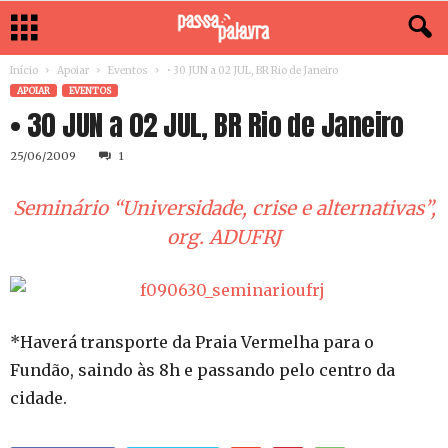
Início
Apoiar
Eventos
• 30 JUN a 02 JUL, BR Rio de Janeiro
APOIAR
EVENTOS
• 30 JUN a 02 JUL, BR Rio de Janeiro
25/06/2009
1
Seminário “Universidade, crise e alternativas”,
org. ADUFRJ
*Haverá transporte da Praia Vermelha para o
Fundão, saindo às 8h e passando pelo centro da
cidade.