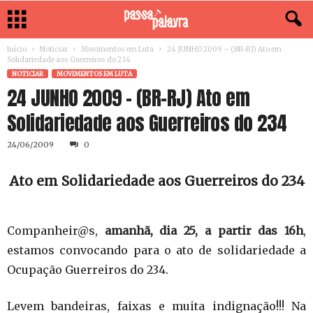
Início
Noticiar
Movimentos em Luta
24 JUNHO 2009 – (BR-RJ) Ato em
NOTICIAR
MOVIMENTOS EM LUTA
24 JUNHO 2009 – (BR-RJ) Ato em
24/06/2009
0
Ato em Solidariedade aos Guerreiros do 234
Companheir@s,
amanhã, dia 25, a partir das 16h
,
estamos convocando para o ato de solidariedade a
Ocupação Guerreiros do 234.
Levem bandeiras, faixas e muita indignação!!! Na