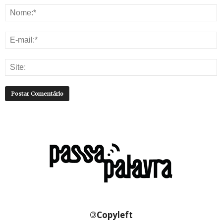
©
Copyleft