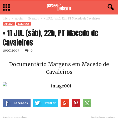
Início
Apoiar
Eventos
• 11 JUL (sáb), 22h, PT Macedo de Cavaleiros
APOIAR
EVENTOS
• 11 JUL (sáb), 22h, PT Macedo de
Cavaleiros
10/07/2009
0
Documentário Margens em Macedo de
Cavaleiros
Facebook
Twitter
Artigo anterior
Próximo artigo