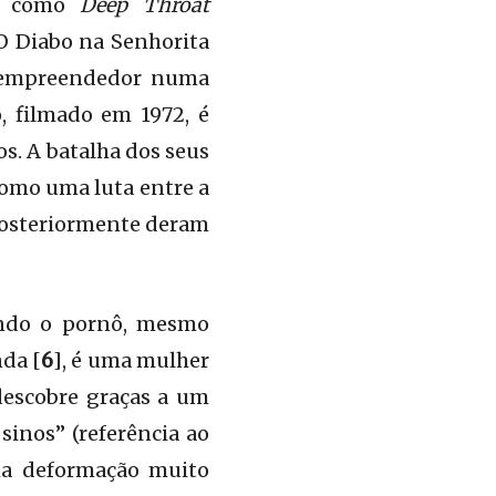
os como
Deep Throat
O Diabo na Senhorita
 empreendedor numa
, filmado em 1972, é
s. A batalha dos seus
como uma luta entre a
posteriormente deram
ando o pornô, mesmo
nda [
6
], é uma mulher
descobre graças a um
 sinos” (referência ao
uma deformação muito