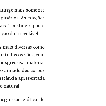
 atinge mais somente
inários. As criações
ais é posto e reposto
ção do irrevelável.
s mais diversas como
or todos os vãos, com
ransgressiva, material
go armado dos corpos
nstância apresentada
o natural.
nsgressão erótica do