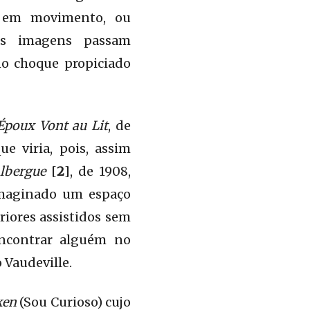
 em movimento, ou
as imagens passam
no choque propiciado
Époux Vont au Lit
, de
e viria, pois, assim
lbergue
[
2
], de 1908,
 imaginado um espaço
riores assistidos sem
encontrar alguém no
 Vaudeville.
ken
(Sou Curioso) cujo