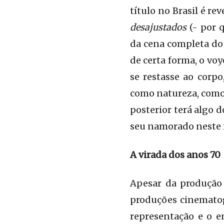
título no Brasil é r
desajustados
(- por 
da cena completa do 
de certa forma, o v
se restasse ao corpo
como natureza, como
posterior terá algo 
seu namorado neste 
A virada dos anos 70
Apesar da produção 
produções cinematogr
representação e o e