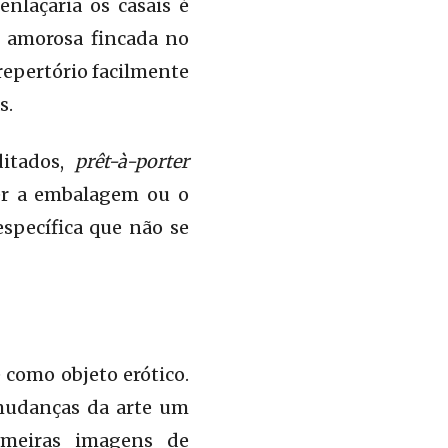
nlaçaria os casais é
o amorosa fincada no
repertório facilmente
s.
ditados,
prêt-à-porter
ler a embalagem ou o
specífica que não se
como objeto erótico.
mudanças da arte um
rimeiras imagens de