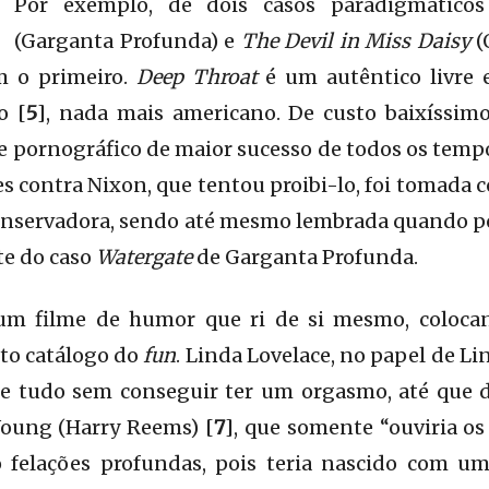
Por exemplo, de dois casos paradigmátic
(Garganta Profunda) e
The Devil in Miss Daisy
(
m o primeiro.
Deep Throat
é um autêntico livre
o [
5
], nada mais americano. De custo baixíssimo
 pornográfico de maior sucesso de todos os tempo
es contra Nixon, que tentou proibi-lo, foi tomada 
 conservadora, sendo até mesmo lembrada quando 
e do caso
Watergate
de Garganta Profunda.
um filme de humor que ri de si mesmo, coloc
to catálogo do
fun
. Linda Lovelace, no papel de Li
e tudo sem conseguir ter um orgasmo, até que 
Young (Harry Reems) [
7
], que somente “ouviria os
o felações profundas, pois teria nascido com 