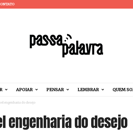
CONTATO
R
APOIAR
PENSAR
LEMBRAR
QUEM S
vel engenharia do desejo
el engenharia do desejo