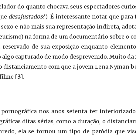
evelador do quanto chocava seus espectadores curio
que
desajustados
?). É interessante notar que para 
sexo e não mais sua representação indireta, adota
oyeurismo) na forma de um documentário sobre o
, reservado de sua exposição enquanto elemento 
 algo capturado de modo desprevenido. Muito da 
do distanciamento com que a jovem Lena Nyman bei
filme [
3
].
pornográfica nos anos setenta ter interiorizad
áficas ditas sérias, como a duração, o distanci
nredo, ela se tornou um tipo de paródia que viso