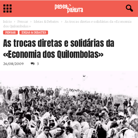
Início
Pensar
Ideias & Debates
As trocas diretas e solidárias da «Economia
dos Quilombolas»
PENSAR
IDEIAS & DEBATES
As trocas diretas e solidárias da
«Economia dos Quilombolas»
26/08/2009
3