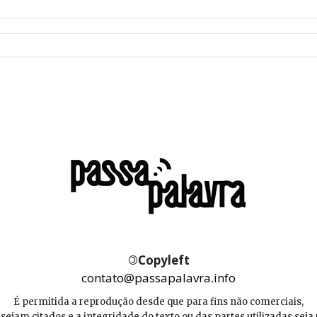
©
Copyleft
contato@passapalavra.info
É permitida a reprodução desde que para fins não comerciais,
 sejam citados e a integridade do texto ou das partes utilizadas seja