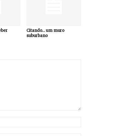
eber
Citando… um muro
suburbano